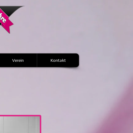
Verein
Kontakt